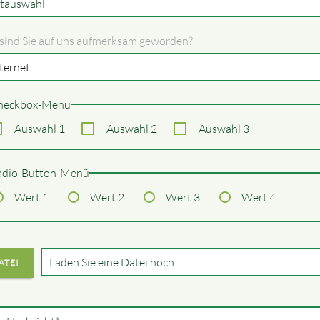
itauswahl
sind Sie auf uns aufmerksam geworden?
heckbox-Menü
Auswahl 1
Auswahl 2
Auswahl 3
adio-Button-Menü
Wert 1
Wert 2
Wert 3
Wert 4
ATEI